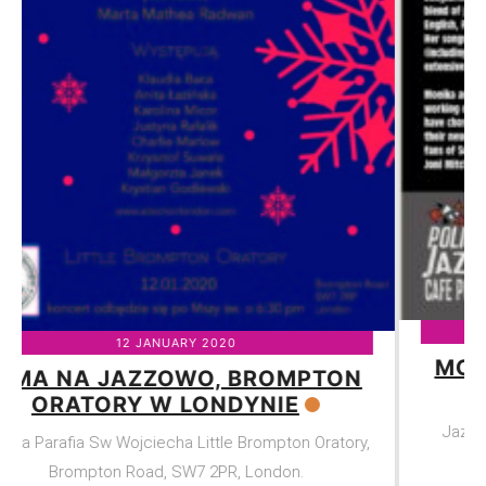
25 JANUARY 2020
MONIKA LIDKE Z CHÓREM ALLE
CHOIR LONDON
Jazz Cafe POSK, 238-246 King St, Hammersmith,
London W6 0RF