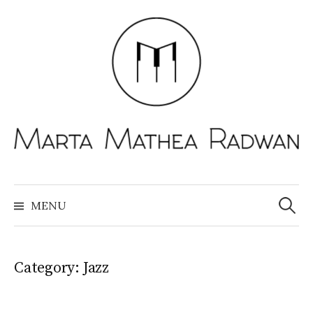
Skip
to
content
Search
for:
MENU
Category:
Jazz